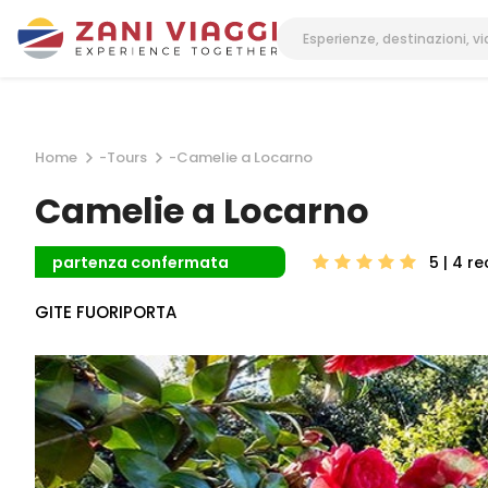
Home
-
Tours
-
Camelie a Locarno
Camelie a Locarno
5 | 4
re
partenza confermata
GITE FUORIPORTA