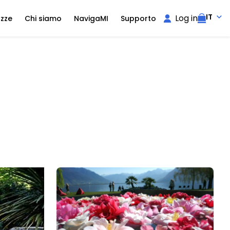
IT
Log in
ozze
Chi siamo
NavigaMI
Supporto