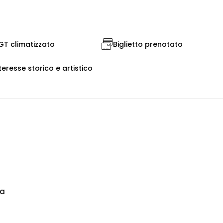
T climatizzato
Biglietto prenotato
teresse storico e artistico
na