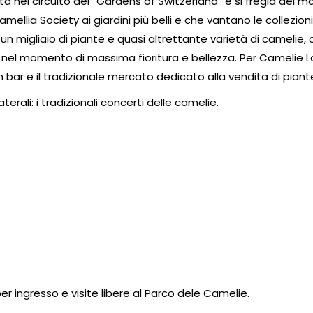
ita nel circuito dei “Gardens of Switzerland” e si fregia del m
mellia Society ai giardini più belli e che vantano le collezioni
re un migliaio di piante e quasi altrettante varietà di camelie, 
re nel momento di massima fioritura e bellezza. Per Camelie L
 un bar e il tradizionale mercato dedicato alla vendita di piant
rali: i tradizionali concerti delle camelie.
r ingresso e visite libere al Parco dele Camelie.