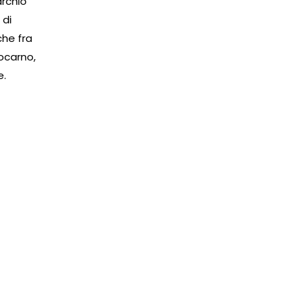
archio
 di
che fra
ocarno,
e.