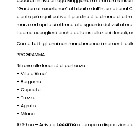
quadrati in riva al Lago Maggiore. La struttura è inser
“Garden of excellence” attribuito dall’International Ca
piante più significative. Il giardino è la dimora di olt
marzo ed aprile si offrono allo sguardo del visitato
il parco accoglierà anche delle installazioni floreali,
Come tutti gli anni non mancheranno i momenti collate
PROGRAMMA
Ritrovo alle località di partenza
– Villa d’Alme’
– Bergamo
– Capriate
– Trezzo
– Agrate
– Milano
10:30 ca – Arrivo a
Locarno
e tempo a disposizione pe