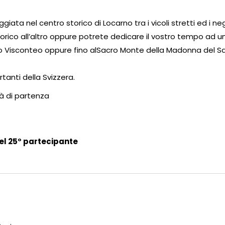
ta nel centro storico di Locarno tra i vicoli stretti ed i ne
orico all’altro oppure potrete dedicare il vostro tempo ad un
ello Visconteo oppure fino alSacro Monte della Madonna del S
tanti della Svizzera.
ità di partenza
el 25° partecipante