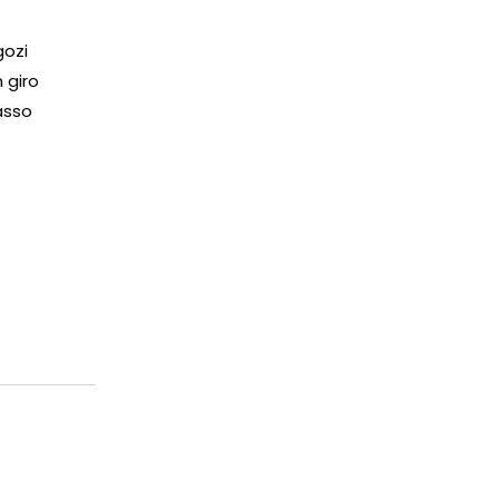
gozi
 giro
asso