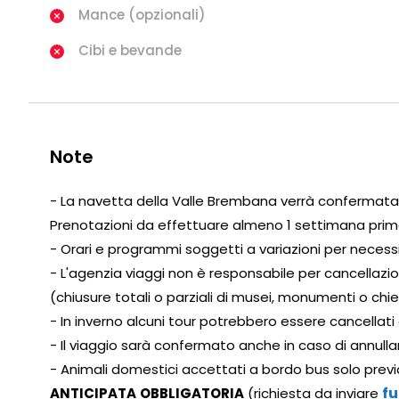
Mance (opzionali)
Cibi e bevande
Note
- La navetta della Valle Brembana verrà confermata 
Prenotazioni da effettuare almeno 1 settimana prim
- Orari e programmi soggetti a variazioni per necess
- L'agenzia viaggi non è responsabile per cancella
(chiusure totali o parziali di musei, monumenti o chies
- In inverno alcuni tour potrebbero essere cancellati 
- Il viaggio sarà confermato anche in caso di annul
- Animali domestici accettati a bordo bus solo previ
fu
ANTICIPATA
OBBLIGATORIA
(richiesta da inviare