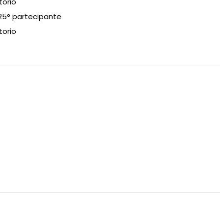
torio
 25° partecipante
torio