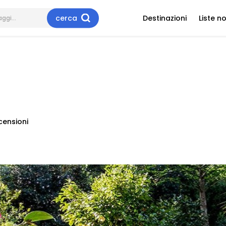
cerca
Destinazioni
Liste n
censioni