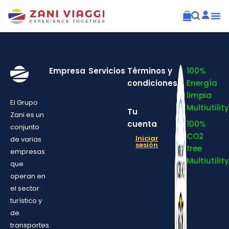
Empresa
Servicios
Términos y
100%
condiciones
Energía
limpia
El Grupo
Multiutility
Tu
Zani es un
cuenta
100%
conjunto
CO2
Iniciar
de varias
sesión
free
empresas
Multiutility
que
operan en
el sector
turístico y
de
transportes.