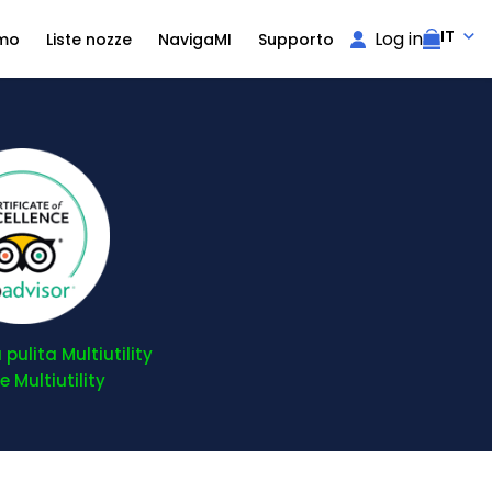
IT
Log in
amo
Liste nozze
NavigaMI
Supporto
pulita Multiutility
 Multiutility