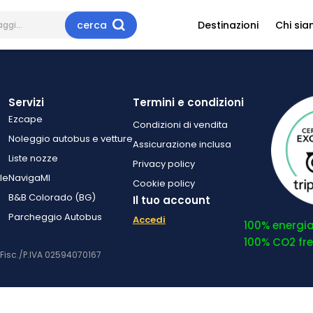
cerca
Destinazioni
Chi si
Servizi
Termini e condizioni
Ezcape
Condizioni di vendita
Noleggio autobus e vetture
Assicurazione inclusa
Liste nozze
Privacy policy
le
NavigaMI
Cookie policy
B&B Colorado (BG)
Il tuo account
Parcheggio Autobus
Accedi
100% energia 
100% CO2 free
. Fisc./P.IVA 02594070167