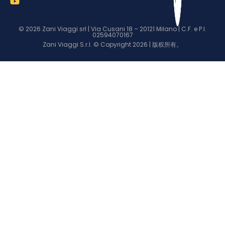
© 2026 Zani Viaggi srl | Via Cusani 18 – 20121 Milano | C.F. e P.I.
02594070167
Zani Viaggi S.r.l. © Copyright 2026 | 版权所有。