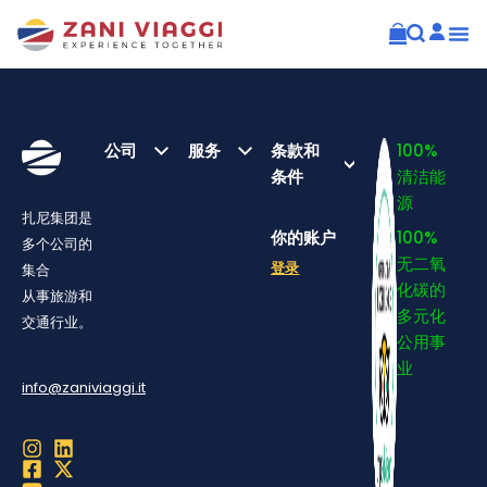
公司
服务
条款和
100%
条件
清洁能
源
扎尼集团是
你的账户
100%
多个公司的
无二氧
登录
集合
化碳的
从事旅游和
多元化
交通行业。
公用事
业
info@zaniviaggi.it