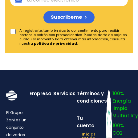
Suscríbeme
Al registrarte, también das tu consentimiento para recibir
correos electrónicos promocionales. Puedes darte de baja en
cualquier momento. Para obtener más información, consulta
nuestra
política de privacidad
.
Empresa
Servicios
Términos y
100%
condiciones
Energía
limpia
El Grupo
Multiutility
Tu
Zani es un
cuenta
100%
conjunto
CO2
Iniciar
de varias