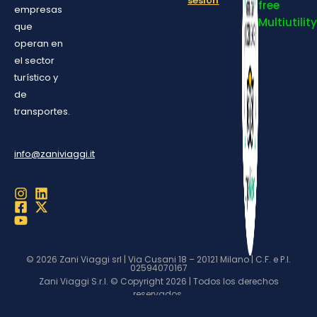
sesión
free
empresas
Multiutility
que
operan en
el sector
turístico y
de
transportes.
info@zaniviaggi.it
© 2026 Zani Viaggi srl | Via Cusani 18 – 20121 Milano | C.F. e P.I.
02594070167
Zani Viaggi S.r.l. © Copyright 2026 | Todos los derechos
reservados.