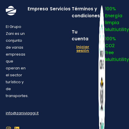
Empresa
Servicios
Términos y
100%
condiciones
Energía
limpia
El Grupo
Multiutility
Tu
Zani es un
cuenta
100%
conjunto
CO2
Iniciar
de varias
sesión
free
empresas
Multiutility
que
operan en
el sector
turístico y
de
transportes.
info@zaniviaggi.it