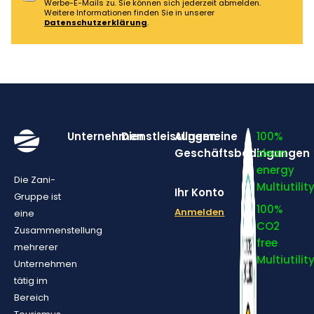
Werbe-E-Mails zu. Sie können sich jederzeit abmelden.
Weitere Informationen finden Sie in unserer
Datenschutzerklärung
.
Unternehmen
Dienstleistungen
Allgemeine
100%
Geschäftsbedingungen
clean
energy
Die Zani-
Multiutilit
Ihr Konto
Gruppe ist
100%
Anmelden
eine
CO2
Zusammenstellung
free
mehrerer
Multiutilit
Unternehmen
tätig im
Bereich