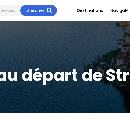
chercher
Destinations
NavigaMI
 au départ de St