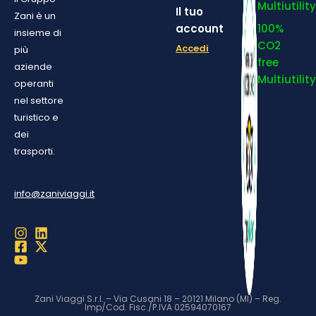
Multiutilit
Il tuo
Zani è un
account
100%
insieme di
CO2
Accedi
più
free
aziende
Multiutilit
operanti
nel settore
turistico e
dei
trasporti.
info@zaniviaggi.it
Zani Viaggi S.r.l. – Via Cusani 18 – 20121 Milano (MI) – Reg.
Imp/Cod. Fisc./P.IVA 02594070167