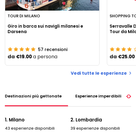
TOUR DI MILANO
SHOPPING T
Giro in barca sui navigli milanesi e
Serravalle 
Darsena
Tour da Mil
57
recensioni
da
a persona
da
€19.00
€25.00
Vedi tutte le esperienze
Destinazioni più gettonate
Esperienze imperdibili
1. Milano
2. Lombardia
43 esperienze disponibili
39 esperienze disponibili