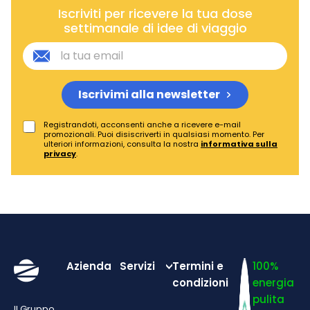
Iscriviti per ricevere la tua dose
settimanale di idee di viaggio
Iscrivimi alla newsletter
Registrandoti, acconsenti anche a ricevere e-mail
promozionali. Puoi disiscriverti in qualsiasi momento. Per
ulteriori informazioni, consulta la nostra
informativa sulla
privacy
.
Azienda
Servizi
Termini e
100%
condizioni
energia
pulita
Il Gruppo