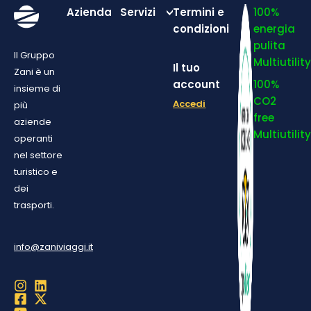
Azienda
Servizi
Termini e
100%
condizioni
energia
pulita
Il Gruppo
Multiutilit
Il tuo
Zani è un
account
100%
insieme di
CO2
Accedi
più
free
aziende
Multiutilit
operanti
nel settore
turistico e
dei
trasporti.
info@zaniviaggi.it