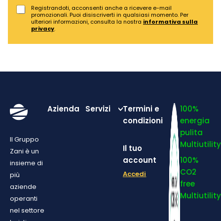
Registrandoti, acconsenti anche a ricevere e-mail
promozionali. Puoi disiscriverti in qualsiasi momento. Per
ulteriori informazioni, consulta la nostra
informativa sulla
privacy
.
Azienda
Servizi
Termini e
100%
condizioni
energia
pulita
Il Gruppo
Multiutilit
Il tuo
Zani è un
account
100%
insieme di
CO2
Accedi
più
free
aziende
Multiutilit
operanti
nel settore