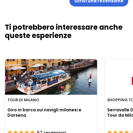
Scrivi una recensione
Ti potrebbero interessare anche
queste esperienze
TOUR DI MILANO
SHOPPING T
Giro in barca sui navigli milanesi e
Serravalle 
Darsena
Tour da Mil
57
recensioni