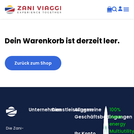
Dein Warenkorb ist derzeit leer.
Zurück zum Shop
Unternehmen
Dienstleistungen
Allgemeine
100%
Geschäftsbedingungen
clean
energy
Die Zani-
Multiutilit
Ihr Konto