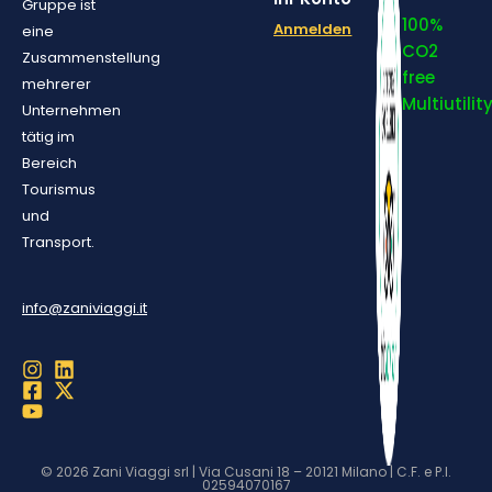
Gruppe ist
100%
Anmelden
eine
CO2
Zusammenstellung
free
mehrerer
Multiutilit
Unternehmen
tätig im
Bereich
Tourismus
und
Transport.
info@zaniviaggi.it
© 2026 Zani Viaggi srl | Via Cusani 18 – 20121 Milano | C.F. e P.I.
02594070167