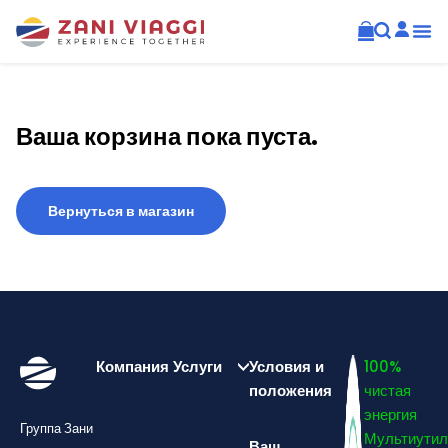
Ваша корзина пока пуста.
Вернуться в магазин
Компания
Услуги
Условия и
100%
положения
чистая
энергия
Группа Зани
Мультиутил
Ваш