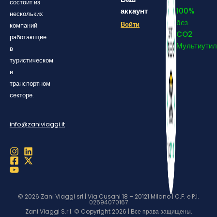
состоит из
аккаунт
100%
нескольких
без
Войти
компаний
CO2
работающие
Мультиутил
в
туристическом
и
транспортном
секторе.
info@zaniviaggi.it
© 2026 Zani Viaggi srl | Via Cusani 18 – 20121 Milano | C.F. e P.I.
02594070167
Zani Viaggi S.r.l. © Copyright 2026 | Все права защищены.