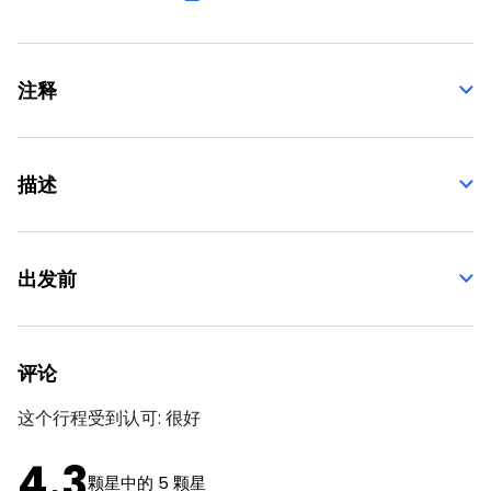
注释
描述
出发前
评论
这个行程受到认可:
很好
4.3
颗星中的 5 颗星