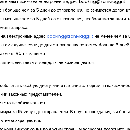
вьте нам письмо на электронный адрес
booking@zaniviaggi.it
н больше чем за 5 дней до отправления, не взимается дополни
ен меньше чем за 5 дней до отправления, необходимо заплатит
мент запроса.
 на электронный адрес
booking@zaniviaggi.it
не менее чем за 
 том случае, если до дня отправления остается больше 5 дней.
азмере 5% с человека.
риятия, выставки и концерты не возвращаются.
соблюдать особую диету или о наличии аллергии на какие-либо
ении законных представителей.
 (это не обязательно).
имум за 15 минут до отправления. В случае опоздания, вы боль
ы не возвращаются.
 помощь/информация по другим срочным вопросам, позвоните н