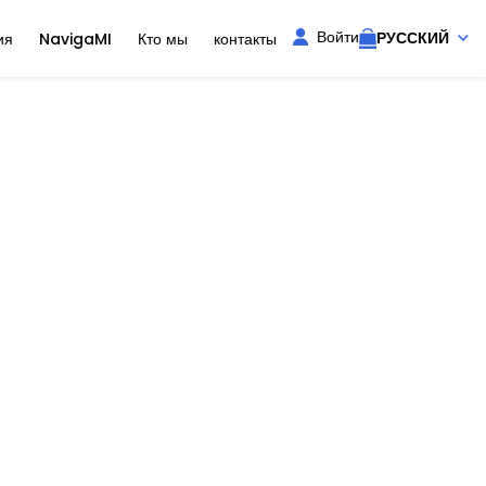
Войти
РУССКИЙ
ия
NavigaMI
Кто мы
контакты