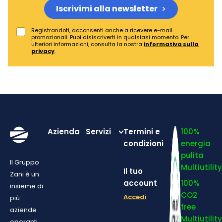
Iscrivimi alla newsletter
Registrandoti, acconsenti anche a ricevere e-mail
promozionali. Puoi disiscriverti in qualsiasi momento. Per
ulteriori informazioni, consulta la nostra
informativa sulla
privacy
.
Azienda
Servizi
Termini e
100%
condizioni
energia
pulita
Il Gruppo
Multiutilit
Il tuo
Zani è un
account
100%
insieme di
CO2
Accedi
più
free
aziende
Multiutilit
operanti