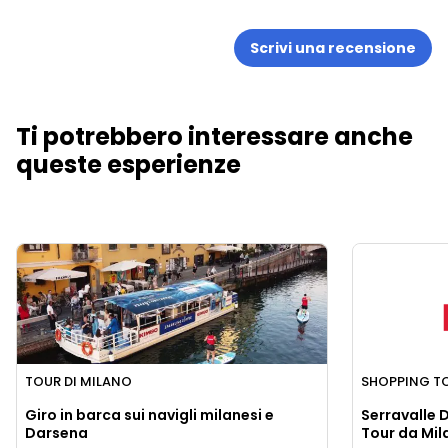
Scrivi una recensione
Ti potrebbero interessare anche
queste esperienze
TOUR DI MILANO
SHOPPING T
Giro in barca sui navigli milanesi e
Serravalle 
Darsena
Tour da Mil