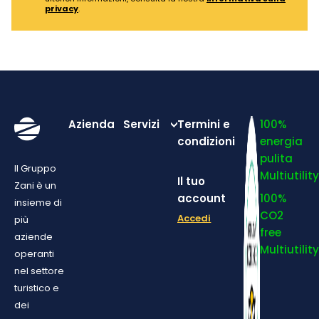
privacy
.
Azienda
Servizi
Termini e
100%
condizioni
energia
pulita
Il Gruppo
Multiutilit
Il tuo
Zani è un
account
100%
insieme di
CO2
Accedi
più
free
aziende
Multiutilit
operanti
nel settore
turistico e
dei