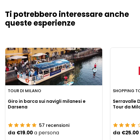
Ti potrebbero interessare anche
queste esperienze
TOUR DI MILANO
SHOPPING T
Giro in barca sui navigli milanesi e
Serravalle 
Darsena
Tour da Mil
57
recensioni
da
a persona
da
€19.00
€25.00