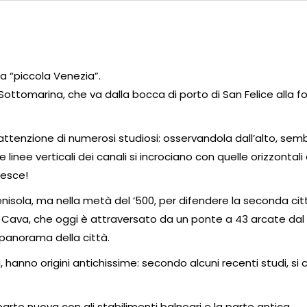
a “piccola Venezia”.
Sottomarina, che va dalla bocca di porto di San Felice alla f
’attenzione di numerosi studiosi: osservandola dall’alto, sem
inee verticali dei canali si incrociano con quelle orizzontali 
pesce!
penisola, ma nella metà del ‘500, per difendere la seconda cit
lla Cava, che oggi è attraversato da un ponte a 43 arcate dal
 panorama della città.
, hanno origini antichissime: secondo alcuni recenti studi, si
parte nuova con gli stabilimenti balneari e la parte antica