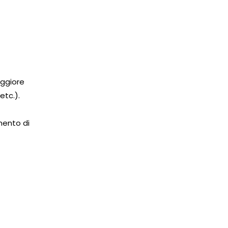
aggiore
etc.).
mento di