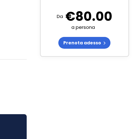
€
80.00
Da
a persona
Prenota adesso