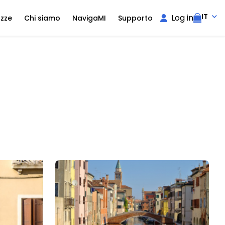
IT
Log in
ozze
Chi siamo
NavigaMI
Supporto