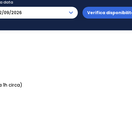
na data
Verifica disponibilit
 1h circa)