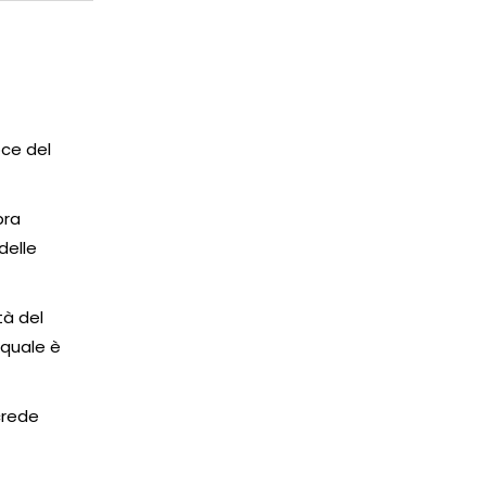
oce del
bra
delle
tà del
 quale è
 crede