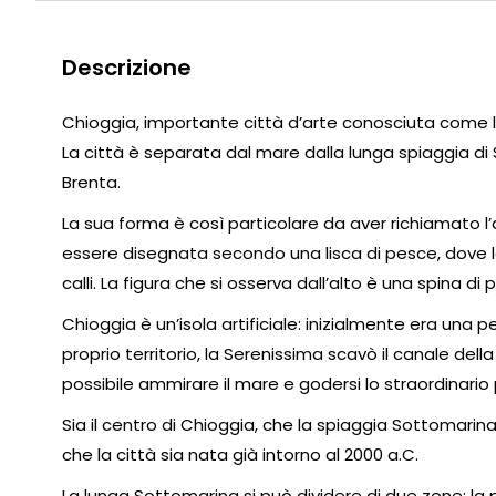
Descrizione
Chioggia, importante città d’arte conosciuta come l
La città è separata dal mare dalla lunga spiaggia di 
Brenta.
La sua forma è così particolare da aver richiamato l
essere disegnata secondo una lisca di pesce, dove le l
calli. La figura che si osserva dall’alto è una spina di 
Chioggia è un’isola artificiale: inizialmente era una 
proprio territorio, la Serenissima scavò il canale de
possibile ammirare il mare e godersi lo straordinario
Sia il centro di Chioggia, che la spiaggia Sottomarina
che la città sia nata già intorno al 2000 a.C.
La lunga Sottomarina si può dividere di due zone: la 