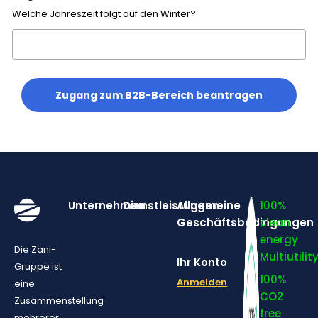
Welche Jahreszeit folgt auf den Winter?
Zugang zum B2B-Bereich beantragen
Unternehmen
Dienstleistungen
Allgemeine
100%
Geschäftsbedingungen
clean
energy
Die Zani-
Multiutilit
Ihr Konto
Gruppe ist
100%
Anmelden
eine
CO2
Zusammenstellung
free
mehrerer