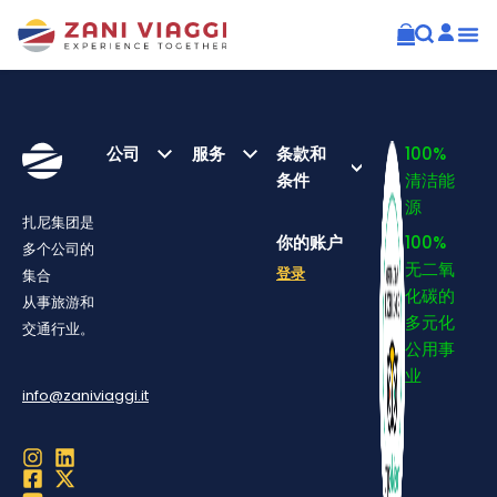
公司
服务
条款和
100%
条件
清洁能
源
扎尼集团是
你的账户
100%
多个公司的
无二氧
登录
集合
化碳的
从事旅游和
多元化
交通行业。
公用事
业
info@zaniviaggi.it