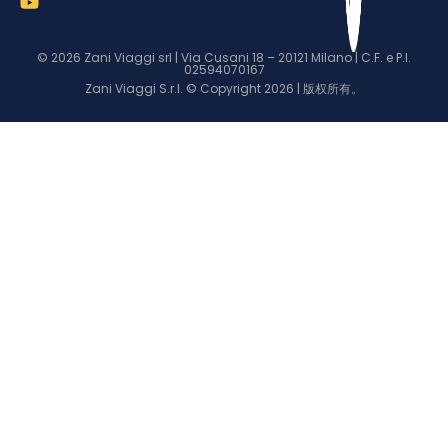
© 2026 Zani Viaggi srl | Via Cusani 18 – 20121 Milano | C.F. e P.I.
02594070167
Zani Viaggi S.r.l. © Copyright 2026 | 版权所有。