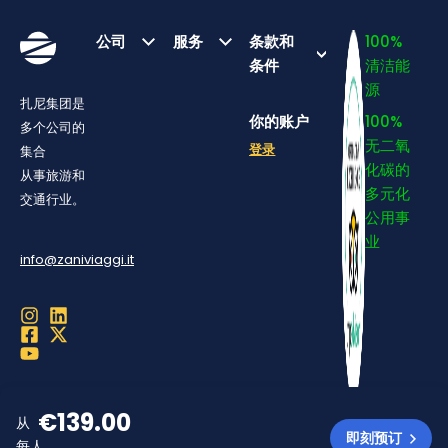
公司
服务
条款和
100%
条件
清洁能
源
扎尼集团是
你的账户
100%
多个公司的
无二氧
登录
集合
化碳的
从事旅游和
多元化
交通行业。
公用事
业
info@zaniviaggi.it
© 2026 Zani Viaggi srl | Via Cusani 18 – 20121 Milano | C.F. e P.I.
€
139.00
02594070167
从
即刻预订
Zani Viaggi S.r.l. © Copyright 2026 | 版权所有。
每人