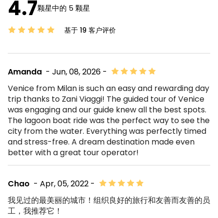
4.7
颗星中的 5 颗星
基于 19 客户评价
Amanda
- Jun, 08, 2026 -
Venice from Milan is such an easy and rewarding day
trip thanks to Zani Viaggi! The guided tour of Venice
was engaging and our guide knew all the best spots.
The lagoon boat ride was the perfect way to see the
city from the water. Everything was perfectly timed
and stress-free. A dream destination made even
better with a great tour operator!
Chao
- Apr, 05, 2022 -
我见过的最美丽的城市！组织良好的旅行和友善而友善的员
工，我推荐它！