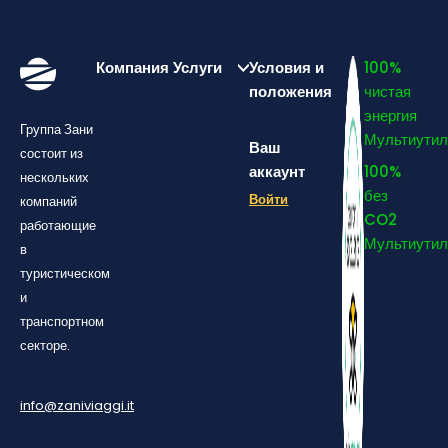
Компания
Услуги
Условия и
100%
положения
чистая
энергия
Группа Зани
Мультиутил
Ваш
состоит из
аккаунт
100%
нескольких
без
Войти
компаний
CO2
работающие
Мультиутил
в
туристическом
и
транспортном
секторе.
info@zaniviaggi.it