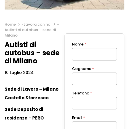
Home
-
Lavora con noi
-
Autisti di autobus – sede di
Milano
Autisti di
Nome
*
autobus – sede
di Milano
Cognome
*
10 Luglio 2024
Sede di Lavoro – Milano
Telefono
*
Castello Sforzesco
Sede Deposito di
residenza – PERO
Email
*