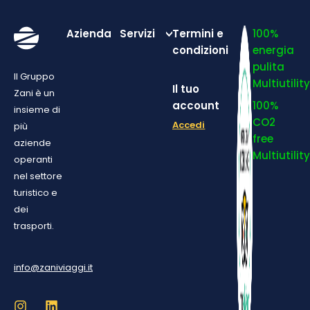
Azienda
Servizi
Termini e
100%
condizioni
energia
pulita
Il Gruppo
Multiutilit
Il tuo
Zani è un
account
100%
insieme di
CO2
Accedi
più
free
aziende
Multiutilit
operanti
nel settore
turistico e
dei
trasporti.
info@zaniviaggi.it