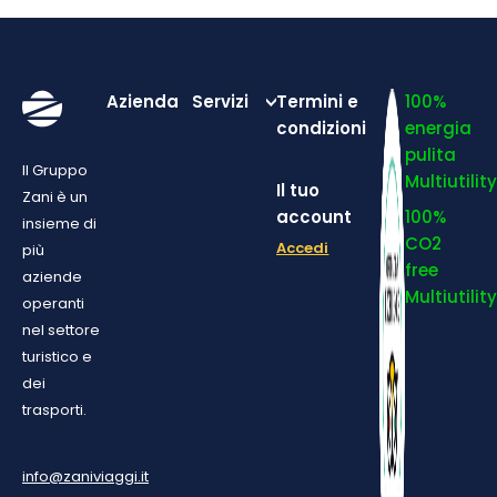
Azienda
Servizi
Termini e
100%
condizioni
energia
pulita
Il Gruppo
Multiutilit
Il tuo
Zani è un
account
100%
insieme di
CO2
Accedi
più
free
aziende
Multiutilit
operanti
nel settore
turistico e
dei
trasporti.
info@zaniviaggi.it