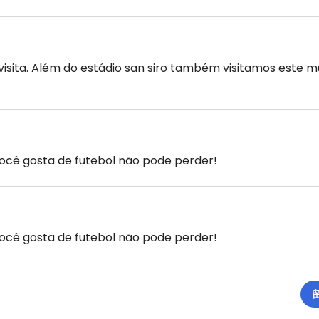
visita. Além do estádio san siro também visitamos este m
ocê gosta de futebol não pode perder!
ocê gosta de futebol não pode perder!