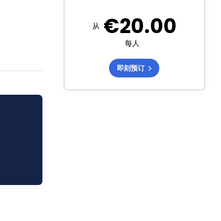
€
20.00
从
每人
即刻预订