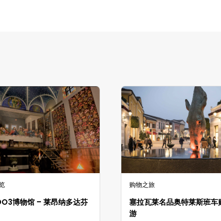
览
购物之旅
RDO3博物馆 – 莱昂纳多达芬
塞拉瓦莱名品奥特莱斯班车
游