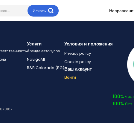
Искать
Направлени
Услуги
Условия и положения
тветственность
Аренда автобусов
Privacy policy
она
NavigaMI
Cookie policy
B&B Colorado (BG)
Ваш аккаунт
Войти
100% чист
100% без
94070167