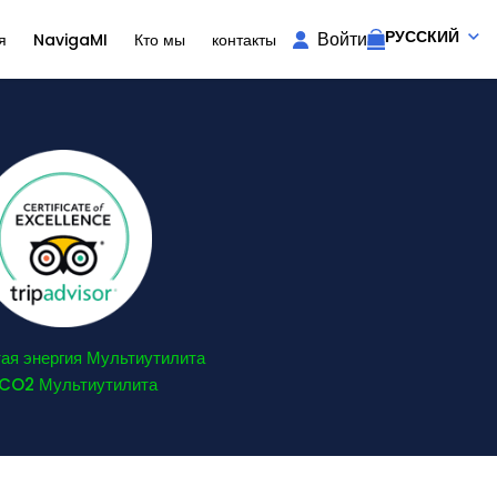
РУССКИЙ
Войти
я
NavigaMI
Кто мы
контакты
ая энергия Мультиутилита
 CO2 Мультиутилита