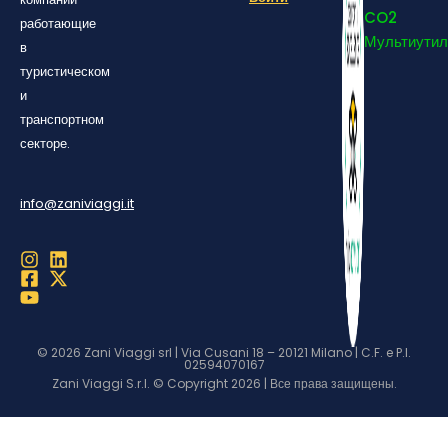
CO2
работающие
Мультиутил
в
туристическом
и
транспортном
секторе.
info@zaniviaggi.it
© 2026 Zani Viaggi srl | Via Cusani 18 – 20121 Milano | C.F. e P.I.
02594070167
Zani Viaggi S.r.l. © Copyright 2026 | Все права защищены.