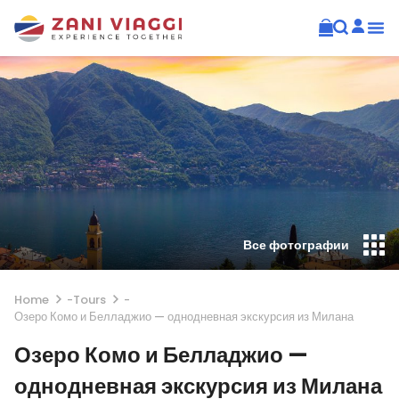
Все фотографии
Home
-
Tours
-
Озеро Комо и Белладжио — однодневная экскурсия из Милана
Озеро Комо и Белладжио —
однодневная экскурсия из Милана