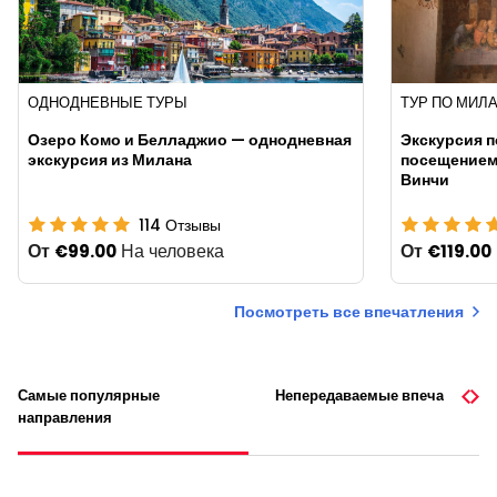
ОДНОДНЕВНЫЕ ТУРЫ
ТУР ПО МИЛ
Озеро Комо и Белладжио — однодневная
Экскурсия 
экскурсия из Милана
посещением
Винчи
114
Отзывы
От
На человека
От
€99.00
€119.00
Посмотреть все впечатления
Самые популярные
Непередаваемые впечатления
направления