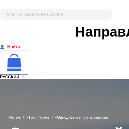
Направ
Войти
РУССКИЙ
Home
-
Tour Types
-
Однодневный тур из Бергамо