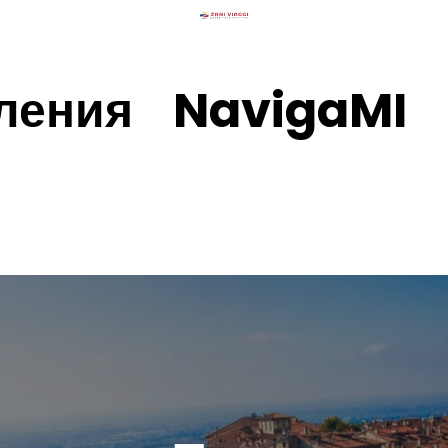
ления
NavigaMI