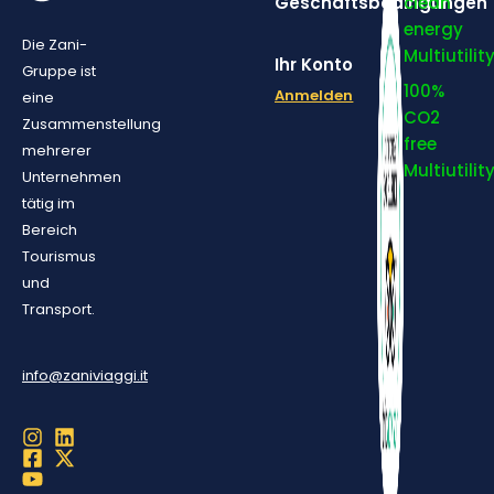
Geschäftsbedingungen
clean
energy
Die Zani-
Multiutilit
Ihr Konto
Gruppe ist
100%
Anmelden
eine
CO2
Zusammenstellung
free
mehrerer
Multiutilit
Unternehmen
tätig im
Bereich
Tourismus
und
Transport.
info@zaniviaggi.it