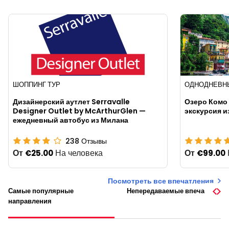
ШОППИНГ ТУР
ОДНОДНЕВН
Дизайнерский аутлет Serravalle
Озеро Комо
Designer Outlet by McArthurGlen —
экскурсия и
ежедневный автобус из Милана
238
Отзывы
От
На человека
От
€25.00
€99.00
Посмотреть все впечатления
Самые популярные
Непередаваемые впечатления
направления