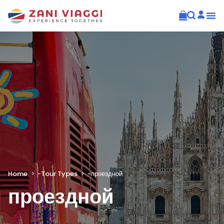
Home
-
Tour Types
-
проездной
проездной