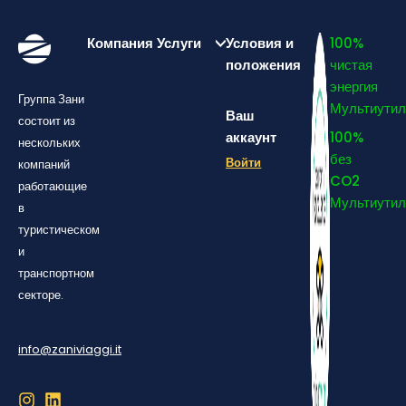
Компания
Услуги
Условия и
100%
положения
чистая
энергия
Группа Зани
Мультиутил
Ваш
состоит из
аккаунт
100%
нескольких
без
Войти
компаний
CO2
работающие
Мультиутил
в
туристическом
и
транспортном
секторе.
info@zaniviaggi.it