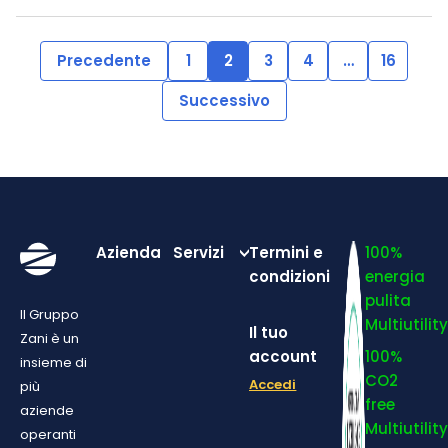
Precedente
1
2
3
4
…
16
Successivo
Azienda
Servizi
Termini e
100%
condizioni
energia
pulita
Il Gruppo
Multiutilit
Il tuo
Zani è un
account
100%
insieme di
CO2
Accedi
più
free
aziende
Multiutilit
operanti