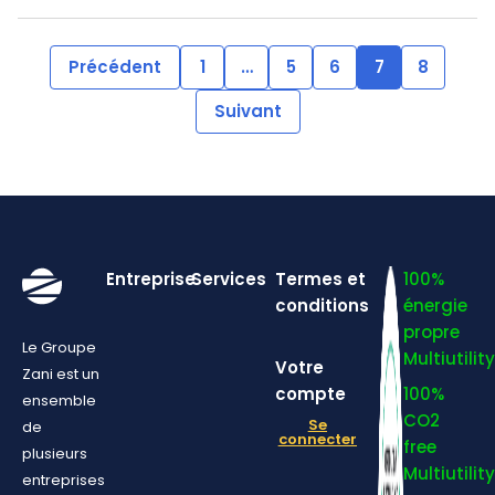
Précédent
1
…
5
6
7
8
Suivant
Entreprise
Services
Termes et
100%
conditions
énergie
propre
Le Groupe
Multiutility
Votre
Zani est un
compte
100%
ensemble
CO2
Se
de
connecter
free
plusieurs
Multiutility
entreprises